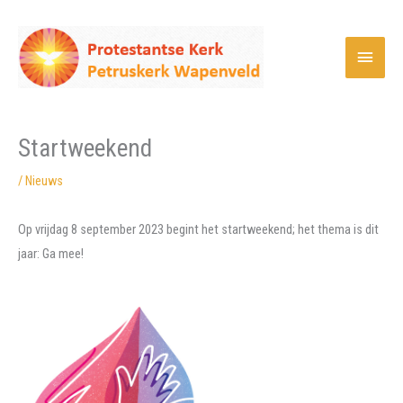
Ga
naar
Hoof
de
inhoud
Startweekend
/
Nieuws
Op vrijdag 8 september 2023 begint het startweekend; het thema is dit
jaar: Ga mee!