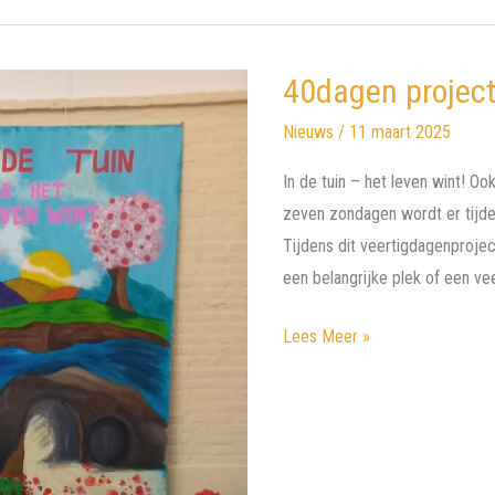
40dagen project
Nieuws
/
11 maart 2025
In de tuin – het leven wint! O
zeven zondagen wordt er tijden
Tijdens dit veertigdagenproje
een belangrijke plek of een ve
40dagen
Lees Meer »
project
kinderen