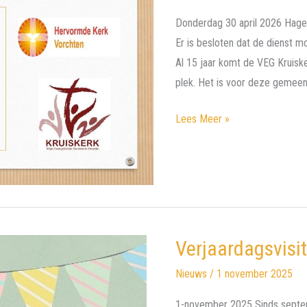
Donderdag 30 april 2026 Hage
Er is besloten dat de dienst mo
Al 15 jaar komt de VEG Kruisk
plek. Het is voor deze gemeen
Hemelvaartsdag
Lees Meer »
Verjaardagsvis
Nieuws
/
1 november 2025
1-november 2025 Sinds septe