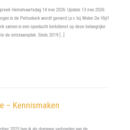
preek Hemelvaartsdag 14 mei 2026. Update 13 mei 2026:
rgen in de Petruskerk wordt gevierd i.p.v. bij Molen De Vlijt!
erk samen in een openlucht kerkdienst op deze belangrijke
te de ontstaansplek. Sinds 2019 […]
ite – Kennismaken
mber 2025 ben ik als dominee verbonden aan de