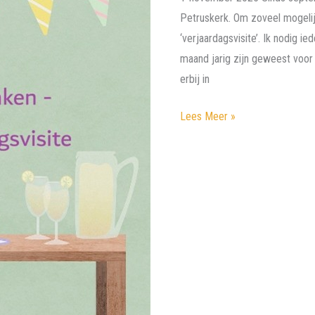
Petruskerk. Om zoveel mogelij
‘verjaardagsvisite’. Ik nodig i
maand jarig zijn geweest voor e
erbij in
Verjaardagsvisite
Lees Meer »
–
Kennismaken