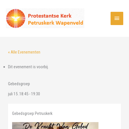
Ga
naar
Hoof
de
inhoud
« Alle Evenementen
Dit evenement is voorbij.
Gebedsgroep
juli 15 .18:45
-
19:30
Gebedsgroep Petruskerk